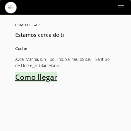
Ir al contenido principal
CÓMO LLEGAR
Estamos cerca de ti
Coche
Avda. Marina, s/n - pol. Ind. Salinas, 08830 - Sant Boi
de Llobregat (Barcelona)
Como llegar
Mapa interactivo