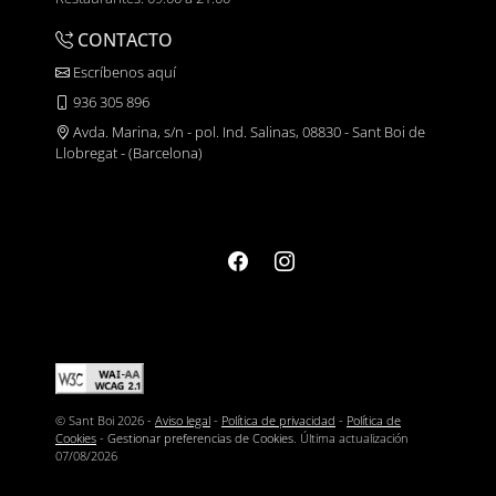
CONTACTO
Escríbenos aquí
936 305 896
Avda. Marina, s/n - pol. Ind. Salinas, 08830 - Sant Boi de
Llobregat - (Barcelona)
© Sant Boi 2026 -
Aviso legal
-
Política de privacidad
-
Política de
Cookies
-
Gestionar preferencias de Cookies
. Última actualización
07/08/2026