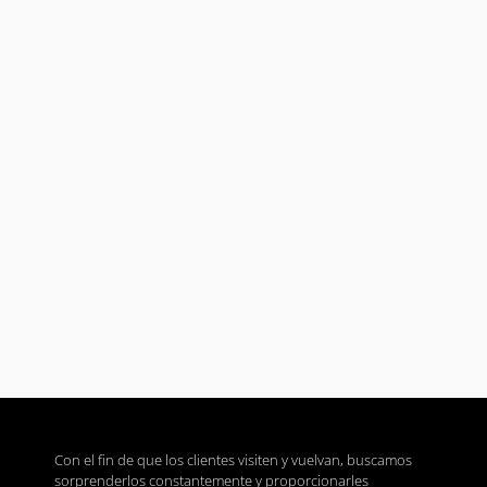
Con el fin de que los clientes visiten y vuelvan, buscamos
sorprenderlos constantemente y proporcionarles