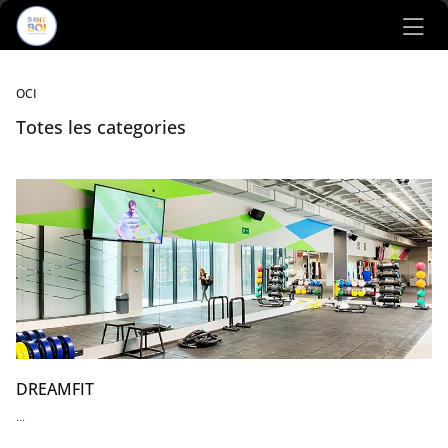
Ir al contenido principal
OCI
Totes les categories
Listado de locales
DREAMFIT
...