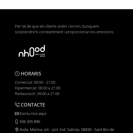
Per tal de que els clients visitin i tornin, busquem
sorprendre'ls constantment i proporcionar-los emocions.
HORARIS
Comercial: 09:00 - 21:00
Hipermercat: 09:00 a 21:00
Restauració: 09:00 a 21:00
CONTACTE
Escriu-nos aquí
936 305 896
Avda. Marina, s/n - pol. Ind. Salinas, 08830 - Sant Boi de