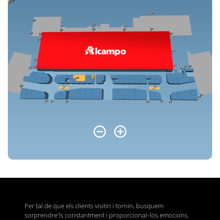
Per tal de que els clients visitin i tornin, busquem
sorprendre'ls constantment i proporcionar-los emocions.