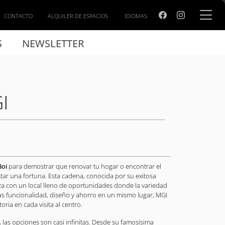
CONTACTO
ALQUILER DE ESPACIOS
IDIOMAS
S
NEWSLETTER
I
Boi
para demostrar que renovar tu hogar o encontrar el
tar una fortuna. Esta cadena, conocida por su exitosa
iza con un local lleno de oportunidades donde la variedad
cas funcionalidad, diseño y ahorro en un mismo lugar, MGI
oria en cada visita al centro.
 las opciones son casi infinitas. Desde su famosísima