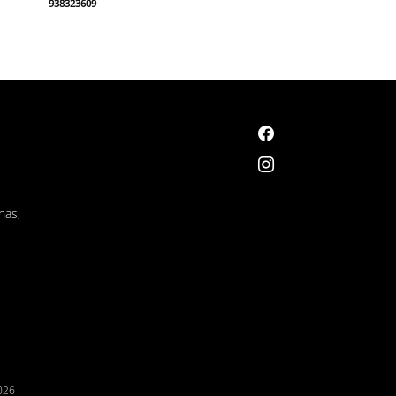
938323609
nas,
026