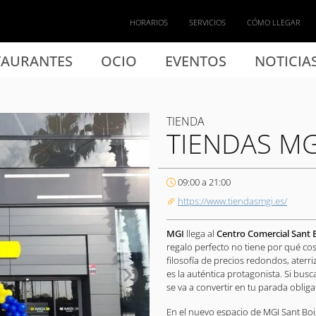
HORARIOS
SERVICIOS
CÓMO LLEGAR
TAURANTES
OCIO
EVENTOS
NOTICIA
TIENDA
TIENDAS MG
09:00 a 21:00
https://www.tiendasmgi.es/
MGI
llega al
Centro Comercial Sant 
regalo perfecto no tiene por qué cos
filosofía de precios redondos, aterr
es la auténtica protagonista. Si bus
se va a convertir en tu parada obligat
En el nuevo espacio de MGI Sant Boi,