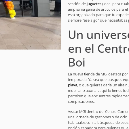
sección de
juguetes
(ideal para cual
amplísima gama de artículos para el
está organizado para que tu experi
siempre "ese algo" que necesitabas pa
Un univers
en el Cent
Boi
La nueva tienda de MGI destaca por
temporada. Ya sea que busques equi
playa
, o que quieras darle un aire n
mobiliario auxiliar, aquí lo tienes to
permiten que encuentres rápidamente
complicaciones.
Visitar MGI dentro del Centro Comerc
una jornada de gestiones o de ocio.
habituales con la búsqueda de eso
opción ganadora para quienes quiere