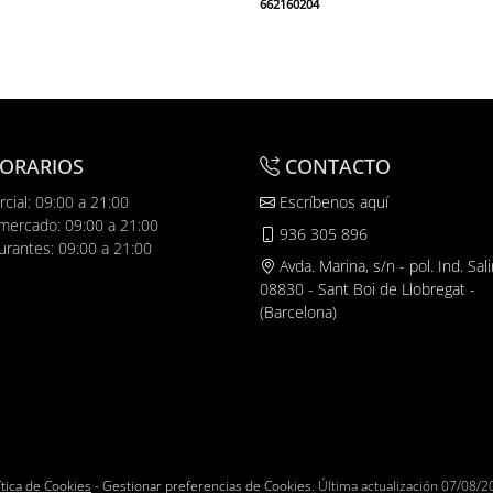
662160204
ORARIOS
CONTACTO
cial: 09:00 a 21:00
Escríbenos aquí
mercado: 09:00 a 21:00
936 305 896
urantes: 09:00 a 21:00
Avda. Marina, s/n - pol. Ind. Sali
08830 - Sant Boi de Llobregat -
(Barcelona)
ítica de Cookies
-
Gestionar preferencias de Cookies
. Última actualización
07/08/2