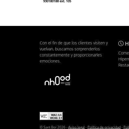
930180188 ext. 105
Con el fin de que los clientes visiten y
H
vuelvan, buscamos sorprenderlos
Comer
constantemente y proporcionarles
Hiper
emociones.
Resta
© Sant Boi 2026 -
Aviso legal
-
Política de privacidad
-
Pol