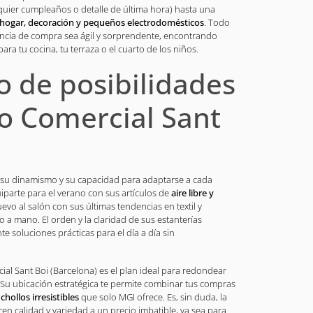
quier cumpleaños o detalle de última hora) hasta una
hogar, decoración y pequeños electrodomésticos
. Todo
encia de compra sea ágil y sorprendente, encontrando
ra tu cocina, tu terraza o el cuarto de los niños.
o de posibilidades
ro Comercial Sant
 su dinamismo y su capacidad para adaptarse a cada
parte para el verano con sus artículos de
aire libre y
uevo al salón con sus últimas tendencias en textil y
do a mano. El orden y la claridad de sus estanterías
 soluciones prácticas para el día a día sin
ial Sant Boi (Barcelona) es el plan ideal para redondear
 Su ubicación estratégica te permite combinar tus compras
s
chollos irresistibles
que solo MGI ofrece. Es, sin duda, la
n calidad y variedad a un precio imbatible, ya sea para