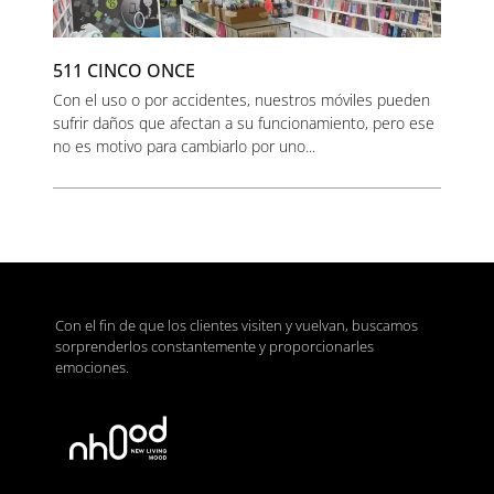
511 CINCO ONCE
Con el uso o por accidentes, nuestros móviles pueden
sufrir daños que afectan a su funcionamiento, pero ese
no es motivo para cambiarlo por uno...
Con el fin de que los clientes visiten y vuelvan, buscamos
sorprenderlos constantemente y proporcionarles
emociones.