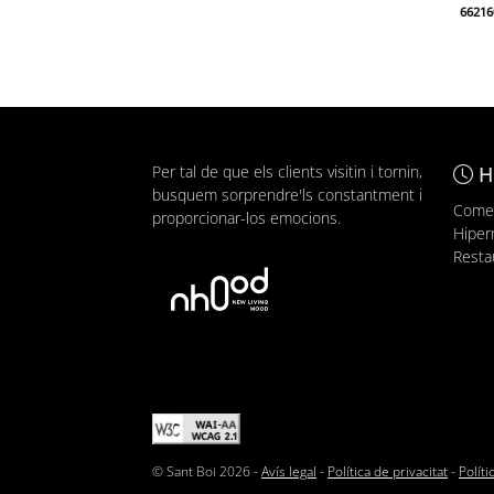
66216
Per tal de que els clients visitin i tornin,
H
busquem sorprendre'ls constantment i
Comer
proporcionar-los emocions.
Hiper
Resta
© Sant Boi 2026 -
Avís legal
-
Política de privacitat
-
Polít