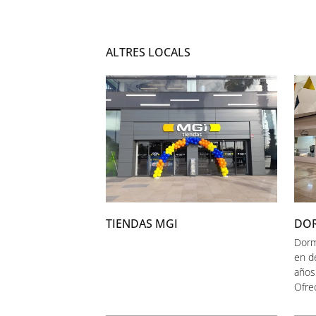
ALTRES LOCALS
TIENDAS MGI
DO
Dorm
en d
años
Ofre