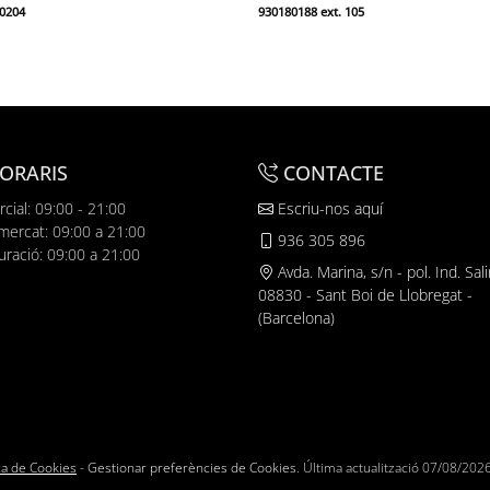
0204
930180188 ext. 105
ORARIS
CONTACTE
cial: 09:00 - 21:00
Escriu-nos aquí
mercat: 09:00 a 21:00
936 305 896
uració: 09:00 a 21:00
Avda. Marina, s/n - pol. Ind. Sali
08830 - Sant Boi de Llobregat -
(Barcelona)
ica de Cookies
-
Gestionar preferències de Cookies
. Última actualització
07/08/202