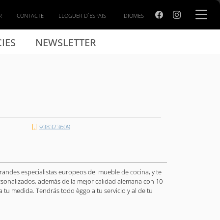
R
CONTACTE
LLOGUER D`ESPAIS
IDIOMES
IES
NEWSLETTER
938323609
grandes especialistas europeos del mueble de cocina, y te
rsonalizados, además de la mejor calidad alemana con 10
a tu medida. Tendrás todo èggo a tu servicio y al de tu