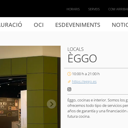
HORARIS
SERVEIS
COM ARRIBA
AURACIÓ
OCI
ESDEVENIMENTS
NOTIC
LOCALS
ÈGGO
10:00 h a 21:00 h
https://eggo.es
Èggo, cocinas e interior. Somos los 
ofrecemos todo tipo de servicios pe
años de garantía y una financiación 
futura cocina.