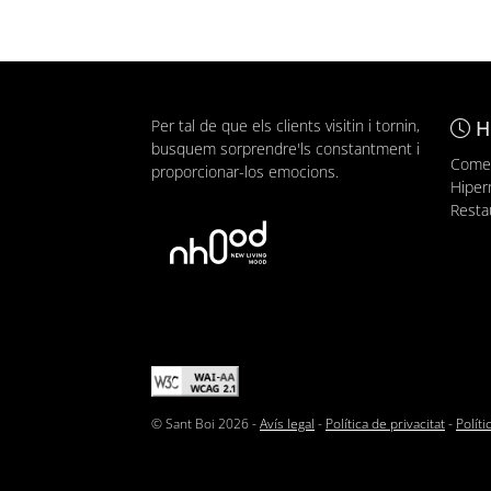
Per tal de que els clients visitin i tornin,
H
busquem sorprendre'ls constantment i
Comer
proporcionar-los emocions.
Hiper
Resta
© Sant Boi 2026 -
Avís legal
-
Política de privacitat
-
Polít