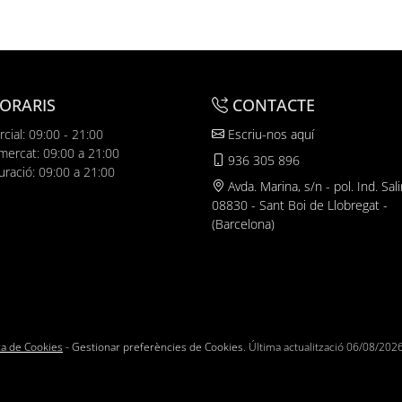
ORARIS
CONTACTE
cial: 09:00 - 21:00
Escriu-nos aquí
mercat: 09:00 a 21:00
936 305 896
uració: 09:00 a 21:00
Avda. Marina, s/n - pol. Ind. Sali
08830 - Sant Boi de Llobregat -
(Barcelona)
ica de Cookies
-
Gestionar preferències de Cookies
. Última actualització
06/08/202