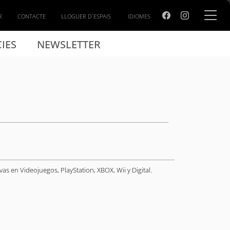
R
CONTACTE
LLOGUER D`ESPAIS
IDIOMES
IES
NEWSLETTER
as en Videojuegos, PlayStation, XBOX, Wii y Digital.