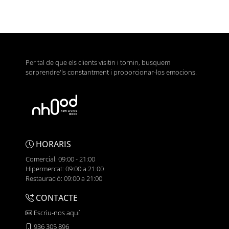
Per tal de que els clients visitin i tornin, busquem
sorprendre'ls constantment i proporcionar-los emocions.
HORARIS
Comercial: 09:00 - 21:00
Hipermercat: 09:00 a 21:00
Restauració: 09:00 a 21:00
CONTACTE
Escriu-nos aquí
936 305 896