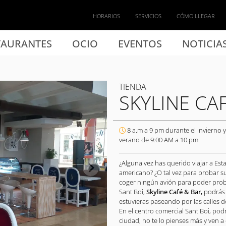
HORARIOS
SERVICIOS
CÓMO LLEGAR
TAURANTES
OCIO
EVENTOS
NOTICIA
TIENDA
SKYLINE CA
8 a.m a 9 pm durante el invierno y
verano de 9:00 AM a 10 pm
¿Alguna vez has querido viajar a Es
americano? ¿O tal vez para probar s
coger ningún avión para poder probar
Sant Boi,
Skyline Café & Bar,
podrás 
estuvieras paseando por las calles 
En el centro comercial Sant Boi, podr
ciudad, no te lo pienses más y ven a