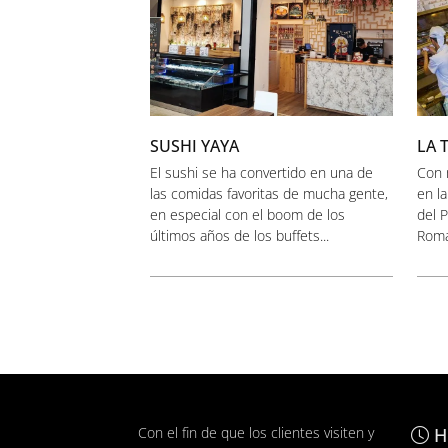
SUSHI YAYA
LA 
El sushi se ha convertido en una de
Con 
las comidas favoritas de mucha gente,
en la
en especial con el boom de los
del P
últimos años de los buffets...
Romag
Con el fin de que los clientes visiten y
H