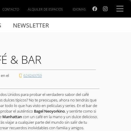
CONTACTO
ALQUILER DE ESPACIOS
IDIOMAS
S
NEWSLETTER
FÉ & BAR
 en el
624243759
tados Unidos para probar el verdadero sabor del café
us dulces típicos? No te preocupes, ahora no tendrás que
 todo lo que has visto en películas y series. En el bar de
probar el auténtico
Bagel Neoyorkino
, y sentirte como si
de
Manhattan
con un café en la mano y un dulce delicioso.
ás viajar a cualquier parte del mundo sin salir de tu
 crear recuerdos inolvidables con familia y amigos.