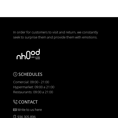
In order for customers to visit and return, we constantly
seek to surprise them and provide them with emotions.
SCHEDULES
Comercial: 09:00 - 21:00
Hypermarket: 09:00 a 21:00
Restaurants: 09:00 a 21:00
CONTACT
Write to us here
936 305 896