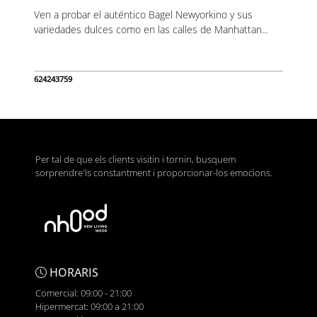
Ven a probar el auténtico Bagel Newyorkino y sus
variedades dulces como en las calles de Manhattan...
624243759
Per tal de que els clients visitin i tornin, busquem
sorprendre'ls constantment i proporcionar-los emocions.
HORARIS
Comercial: 09:00 - 21:00
Hipermercat: 09:00 a 21:00