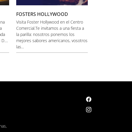
FOSTERS HOLLYWOOD
una
Visita Foster Hollywood en el Centro
a
Comercial.Te invitamos a una fiesta a
ada
la parilla: nosotros ponemos los
D....
mejores sabores americanos, vosotros
las...
nas,