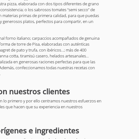
ra pizza, elaborada con dos tipos diferentes de grano
 consistencia; o los sabrosos tomates “semi secco” de
n materias primas de primera calidad, para que puedas
s y generosos platos, perfectos para compartir, en un
onal forno italiano; carpaccios acompañados de genuina
forma de torre de Pisa, elaboradas con auténticas
magret de pato y trufa, con ibéricos…; más de 400
anna cotta, tiramisú casero, helados artesanales…
lizada en generosas raciones perfectas para que las
. Además, confeccionamos todas nuestras recetas con
.
n nuestros clientes
son lo primero y por ello centramos nuestros esfuerzos en
lles que hacen que su experiencia en nuestros
orígenes e ingredientes