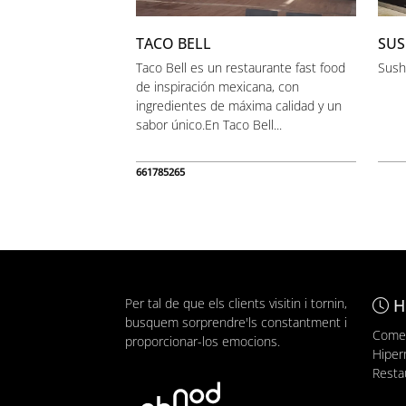
TACO BELL
SUS
Taco Bell es un restaurante fast food
Sushi
de inspiración mexicana, con
ingredientes de máxima calidad y un
sabor único.En Taco Bell...
661785265
Per tal de que els clients visitin i tornin,
H
busquem sorprendre'ls constantment i
Comer
proporcionar-los emocions.
Hiper
Resta