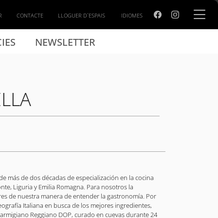
R
CONTACTE
LLOGUER D`ESPAIS
IDIOMES
IES
NEWSLETTER
ELLA
a de más de dos décadas de especialización en la cocina
onte, Liguria y Emilia Romagna. Para nosotros la
lares de nuestra manera de entender la gastronomía. Por
ografía Italiana en busca de los mejores ingredientes,
 Parmigiano Reggiano DOP, curado en cuevas durante 24