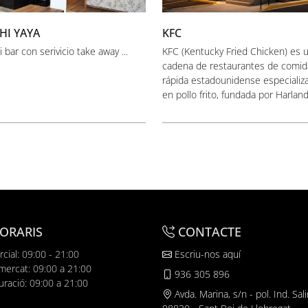
HI YAYA
KFC
 bar con serivicio take away ...
KFC (Kentucky Fried Chicken) es 
cadena de restaurantes de comid
rápida estadounidense especializ
en pollo frito, fundada por Harland 
ORARIS
CONTACTE
cial: 09:00 - 21:00
Escriu-nos aquí
mercat: 09:00 a 21:00
936 305 896
uració: 09:00 a 21:00
Avda. Marina, s/n - pol. Ind. Sali