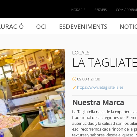
HORARIS
SERVEIS
COM ARRIBA
AURACIÓ
OCI
ESDEVENIMENTS
NOTIC
LOCALS
LA TAGLIAT
09:00 a 21:00
https://www.latagliatella.es
Nuestra Marca
La Tagliatella nace de la experienci
tradicional de las regiones del Piem
autenticidad y la calidad son los pi
eso, recorremos cada rincón de la ge
texturas y sabores: desde el queso